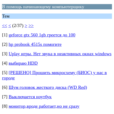
В помощь начинающему компьютерщику
Тем
<<
<
(2/37)
>
>>
[1]
geforce gtx 560 1gb греется до 100
[2]
hp probook 4515s помогите
[3]
Uplay игры. Нет звука в неактивных окнах windows
[4]
выбираю HDD
[5]
[РЕШЕНО] Прошить микросхему (БИОС) у нас в
городе
[6]
Шум головок жесткого диска (WD Red)
[7]
Выключается ноутбук
[8]
монитор,вроде работает,но не сразу