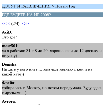
ДОСУГ И РАЗВЛЕЧЕНИЯ > Новый Год
ГДЕ БУДЕТЕ НА НГ 2008?
<<
<
(2/4)
>
>>
AciD
:
Это где?
masz501
:
ха я работаю 31 с 8 до 20. хорошо если до 12 досижу и
не усну)
Deniska
:
На хате у кого нить....тока еще незнаю с кем и на
какой хате))
Фрейя
:
собиралась в Москву, но потом передумала. Буду здесь
с друзьями =)
Avrora
: